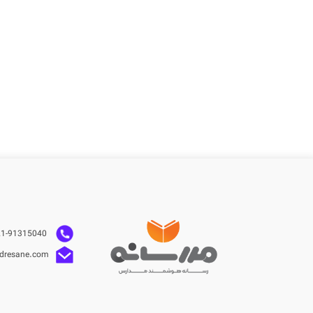
021-91315040
dresane.com