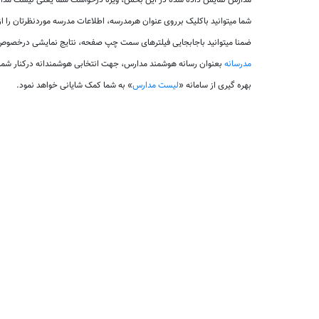
مدارس نمایش داده شده در این بخش، ویژه درخواست شما یعنی لیست مدارس
شما میتوانید باکلیک برروی عنوان هرمدرسه، اطلاعات مدرسه موردنظرتان را 
ضمنا میتوانید باجابجایی فیلترهای سمت چپ صفحه، نتایج نمایشی درخصوص 
مدرسانه
بعنوان رسانه هوشمند مدارس، جهت انتخابی هوشمندانه درکنار شم
بهره گیری از سامانه «
لیست مدارس
» به شما کمک شایانی خواهد نمود.