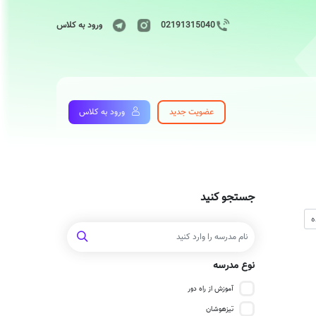
02191315040
ورود به کلاس
عضویت جدید
ورود به کلاس
جستجو کنید
نوع مدرسه
آموزش از راه دور
تیزهوشان