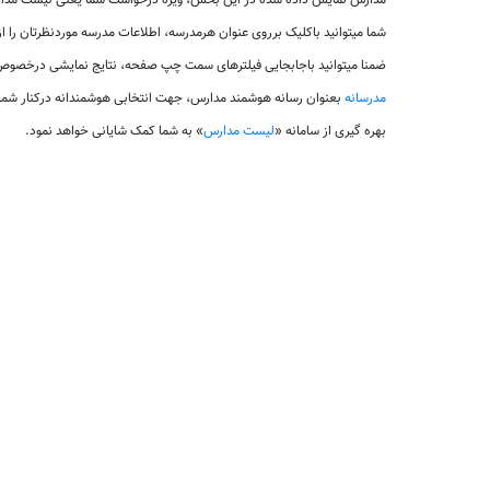
مدارس نمایش داده شده در این بخش، ویژه درخواست شما یعنی لیست مدارس
شما میتوانید باکلیک برروی عنوان هرمدرسه، اطلاعات مدرسه موردنظرتان را 
ضمنا میتوانید باجابجایی فیلترهای سمت چپ صفحه، نتایج نمایشی درخصوص 
مدرسانه
بعنوان رسانه هوشمند مدارس، جهت انتخابی هوشمندانه درکنار شم
بهره گیری از سامانه «
لیست مدارس
» به شما کمک شایانی خواهد نمود.