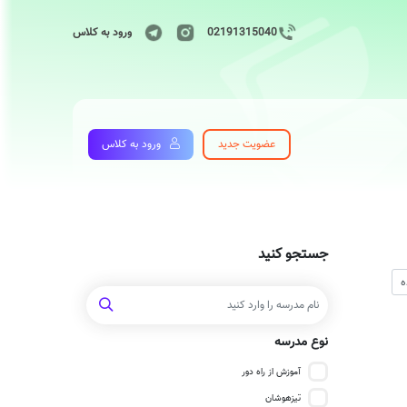
02191315040
ورود به کلاس
عضویت جدید
ورود به کلاس
جستجو کنید
نوع مدرسه
آموزش از راه دور
تیزهوشان