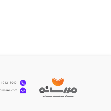
021-91315040
dresane.com