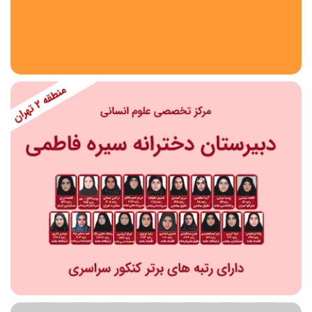
استان
شهر
منطقه
محدوده
مقطع تحصیلی
دبستان
دوره اول متوسطه
دوره دوم متوسطه- فنی
دوره دوم متوسطه- نظری
دوره دوم متوسطه- کاردانش
نامشخص
پیش دبستانی