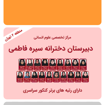
استان
شهر
منطقه
محدوده
مقطع تحصیلی
دبستان
دوره اول متوسطه
دوره دوم متوسطه- فنی
دوره دوم متوسطه- نظری
دوره دوم متوسطه- کاردانش
نامشخص
پیش دبستانی