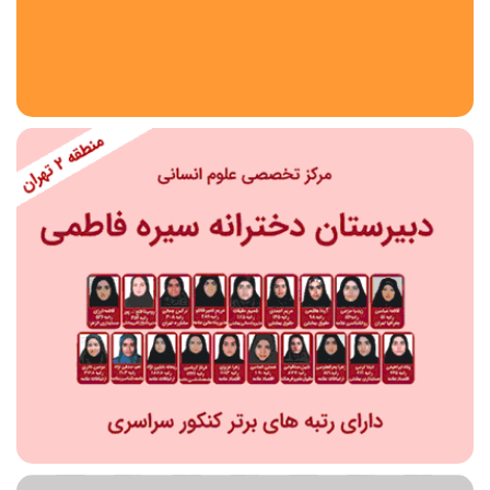
استان
شهر
منطقه
محدوده
مقطع تحصیلی
دبستان
دوره اول متوسطه
دوره دوم متوسطه- فنی
دوره دوم متوسطه- نظری
دوره دوم متوسطه- کاردانش
نامشخص
پیش دبستانی