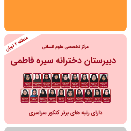
استان
شهر
منطقه
محدوده
مقطع تحصیلی
دبستان
دوره اول متوسطه
دوره دوم متوسطه- فنی
دوره دوم متوسطه- نظری
دوره دوم متوسطه- کاردانش
نامشخص
پیش دبستانی