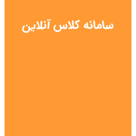
نوع مدرسه
آموزش از راه دور
تیزهوشان
دولتی
شاهد
عشایری
غیر دولتی
نمونه دولتی
هیات امنایی
جنسیت دانش آموز
پسرانه
دخترانه
مختلط
موقعیت جغرافیایی