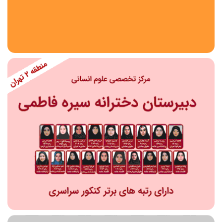
استان
شهر
منطقه
محدوده
مقطع تحصیلی
دبستان
دوره اول متوسطه
دوره دوم متوسطه- فنی
دوره دوم متوسطه- نظری
دوره دوم متوسطه- کاردانش
نامشخص
پیش دبستانی