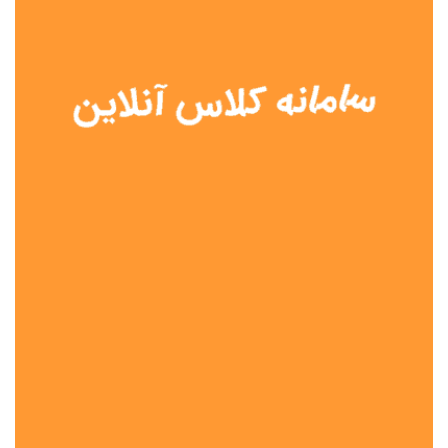
نوع مدرسه
آموزش از راه دور
تیزهوشان
دولتی
شاهد
عشایری
غیر دولتی
نمونه دولتی
هیات امنایی
جنسیت دانش آموز
پسرانه
دخترانه
مختلط
موقعیت جغرافیایی