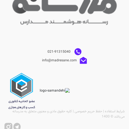
021-91315040
info@madresane.com
شرایط استفاده | حفظ حریم خصوصی | کلیه حقوق مادی و معنوی متعلق به مدرسانه
می‌باشد © 1400