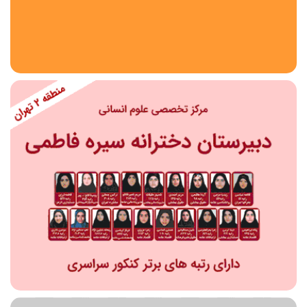
استان
شهر
منطقه
محدوده
مقطع تحصیلی
دبستان
دوره اول متوسطه
دوره دوم متوسطه- فنی
دوره دوم متوسطه- نظری
دوره دوم متوسطه- کاردانش
نامشخص
پیش دبستانی