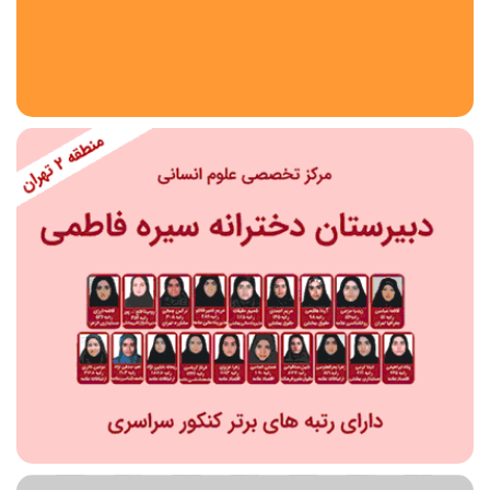
استان
شهر
منطقه
محدوده
مقطع تحصیلی
دبستان
دوره اول متوسطه
دوره دوم متوسطه- فنی
دوره دوم متوسطه- نظری
دوره دوم متوسطه- کاردانش
نامشخص
پیش دبستانی