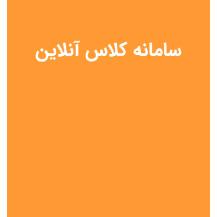
نوع مدرسه
آموزش از راه دور
تیزهوشان
دولتی
شاهد
عشایری
غیر دولتی
نمونه دولتی
هیات امنایی
جنسیت دانش آموز
پسرانه
دخترانه
مختلط
موقعیت جغرافیایی