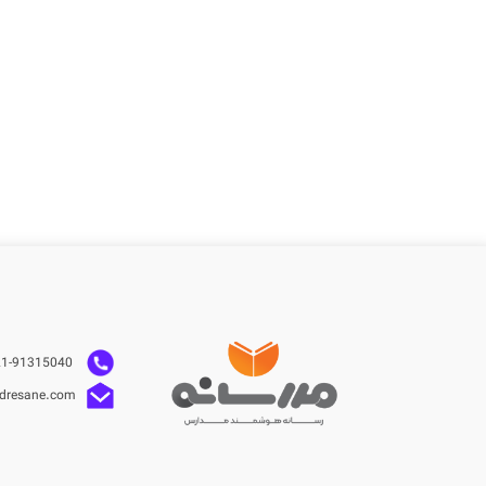
021-91315040
dresane.com