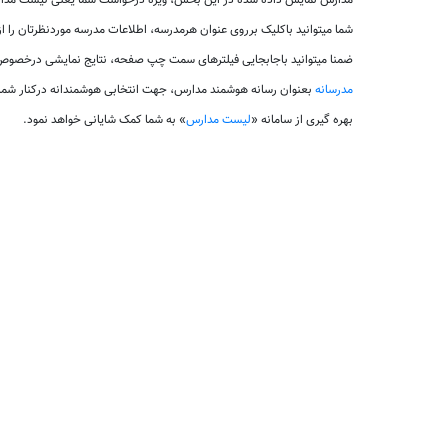
مدارس نمایش داده شده در این بخش، ویژه درخواست شما یعنی لیست مدارس 
شما میتوانید باکلیک برروی عنوان هرمدرسه، اطلاعات مدرسه موردنظرتان را ا
ضمنا میتوانید باجابجایی فیلترهای سمت چپ صفحه، نتایج نمایشی درخصوص ل
مدرسانه
بعنوان رسانه هوشمند مدارس، جهت انتخابی هوشمندانه درکنار شم
بهره گیری از سامانه «
لیست مدارس
» به شما کمک شایانی خواهد نمود.