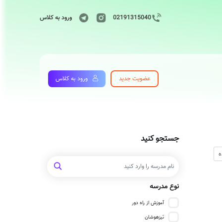
02191315040
ورود به کلاس
عضویت جدید
ورود به کلاس
جستجو کنید
نوع مدرسه
آموزش از راه دور
تیزهوشان