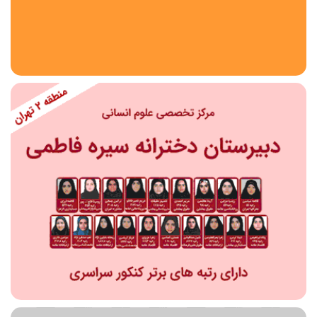
استان
شهر
منطقه
محدوده
مقطع تحصیلی
دبستان
دوره اول متوسطه
دوره دوم متوسطه- فنی
دوره دوم متوسطه- نظری
دوره دوم متوسطه- کاردانش
نامشخص
پیش دبستانی