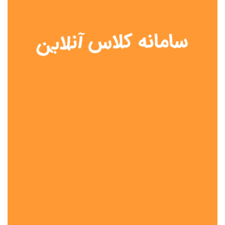
نوع مدرسه
آموزش از راه دور
تیزهوشان
دولتی
شاهد
عشایری
غیر دولتی
نمونه دولتی
هیات امنایی
جنسیت دانش آموز
پسرانه
دخترانه
مختلط
موقعیت جغرافیایی