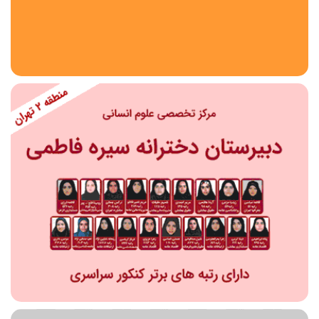
استان
شهر
منطقه
محدوده
مقطع تحصیلی
دبستان
دوره اول متوسطه
دوره دوم متوسطه- فنی
دوره دوم متوسطه- نظری
دوره دوم متوسطه- کاردانش
نامشخص
پیش دبستانی