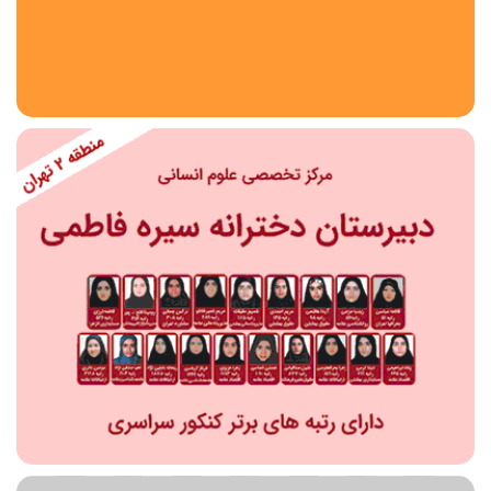
استان
شهر
منطقه
محدوده
مقطع تحصیلی
دبستان
دوره اول متوسطه
دوره دوم متوسطه- فنی
دوره دوم متوسطه- نظری
دوره دوم متوسطه- کاردانش
نامشخص
پیش دبستانی