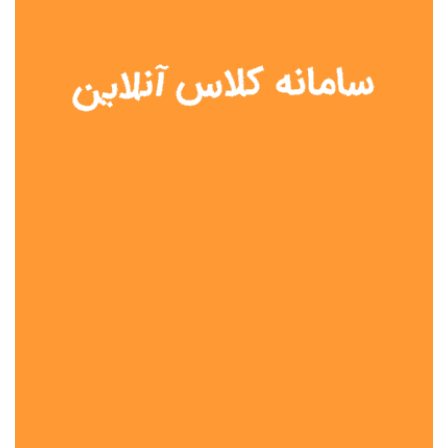
نوع مدرسه
آموزش از راه دور
تیزهوشان
دولتی
شاهد
عشایری
غیر دولتی
نمونه دولتی
هیات امنایی
جنسیت دانش آموز
پسرانه
دخترانه
مختلط
موقعیت جغرافیایی