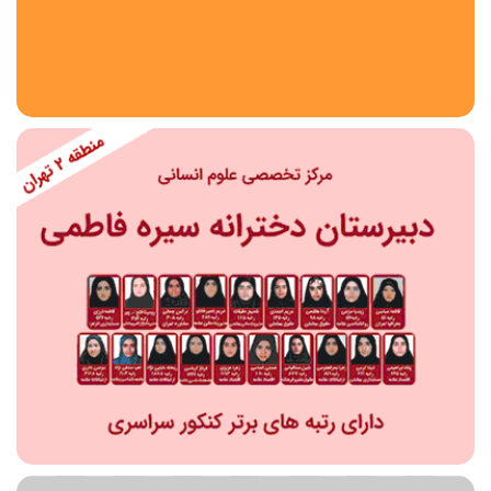
استان
شهر
منطقه
محدوده
مقطع تحصیلی
دبستان
دوره اول متوسطه
دوره دوم متوسطه- فنی
دوره دوم متوسطه- نظری
دوره دوم متوسطه- کاردانش
نامشخص
پیش دبستانی