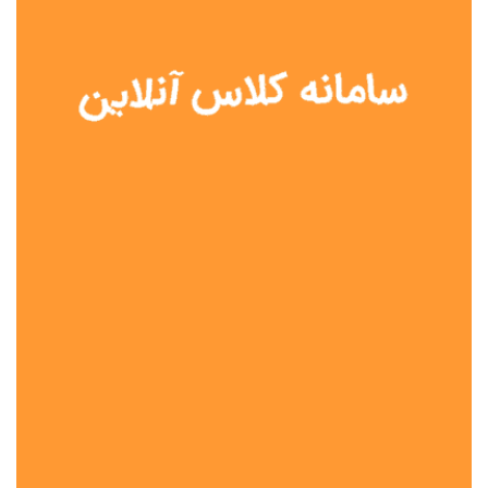
نوع مدرسه
آموزش از راه دور
تیزهوشان
دولتی
شاهد
عشایری
غیر دولتی
نمونه دولتی
هیات امنایی
جنسیت دانش آموز
پسرانه
دخترانه
مختلط
موقعیت جغرافیایی