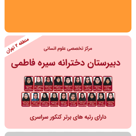
استان
شهر
منطقه
محدوده
مقطع تحصیلی
دبستان
دوره اول متوسطه
دوره دوم متوسطه- فنی
دوره دوم متوسطه- نظری
دوره دوم متوسطه- کاردانش
نامشخص
پیش دبستانی