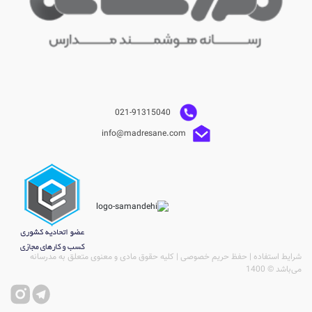
021-91315040
info@madresane.com
شرایط استفاده | حفظ حریم خصوصی | کلیه حقوق مادی و معنوی متعلق به مدرسانه
می‌باشد © 1400