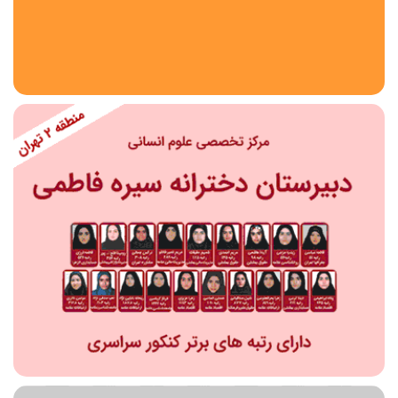
استان
شهر
منطقه
محدوده
مقطع تحصیلی
دبستان
دوره اول متوسطه
دوره دوم متوسطه- فنی
دوره دوم متوسطه- نظری
دوره دوم متوسطه- کاردانش
نامشخص
پیش دبستانی