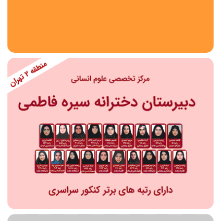
استان
شهر
منطقه
محدوده
مقطع تحصیلی
دبستان
دوره اول متوسطه
دوره دوم متوسطه- فنی
دوره دوم متوسطه- نظری
دوره دوم متوسطه- کاردانش
نامشخص
پیش دبستانی