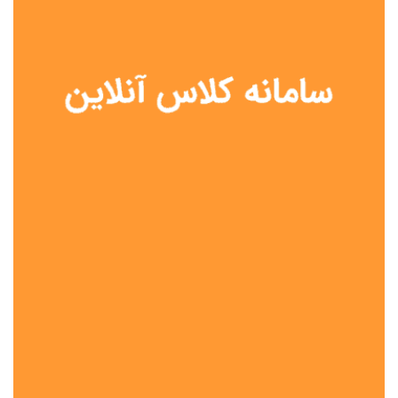
نوع مدرسه
آموزش از راه دور
تیزهوشان
دولتی
شاهد
عشایری
غیر دولتی
نمونه دولتی
هیات امنایی
جنسیت دانش آموز
پسرانه
دخترانه
مختلط
موقعیت جغرافیایی