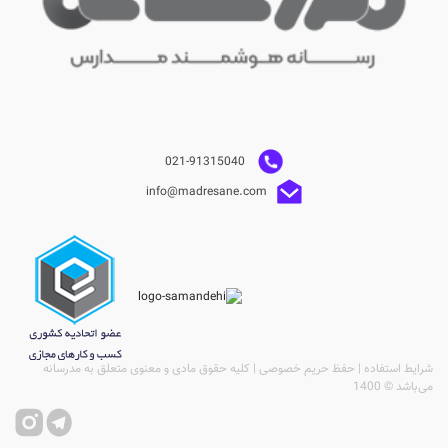
021-91315040
info@madresane.com
شرایط استفاده | حفظ حریم خصوصی | کلیه حقوق مادی و معنوی متعلق به مدرسانه
می‌باشد © 1400