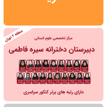
استان
شهر
منطقه
محدوده
مقطع تحصیلی
دبستان
دوره اول متوسطه
دوره دوم متوسطه- فنی
دوره دوم متوسطه- نظری
دوره دوم متوسطه- کاردانش
نامشخص
پیش دبستانی