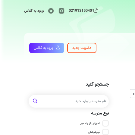
02191315040
ورود به کلاس
عضویت جدید
ورود به کلاس
جستجو کنید
نوع مدرسه
آموزش از راه دور
تیزهوشان