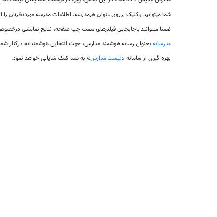
مدارس نمایش داده شده در این بخش، ویژه درخواست شما یعنی لیست مدارس
شما میتوانید باکلیک برروی عنوان هرمدرسه، اطلاعات مدرسه موردنظرتان را 
ضمنا میتوانید باجابجایی فیلترهای سمت چپ صفحه، نتایج نمایشی درخصوص 
مدرسانه
بعنوان رسانه هوشمند مدارس، جهت انتخابی هوشمندانه درکنار شم
بهره گیری از سامانه «
لیست مدارس
» به شما کمک شایانی خواهد نمود.