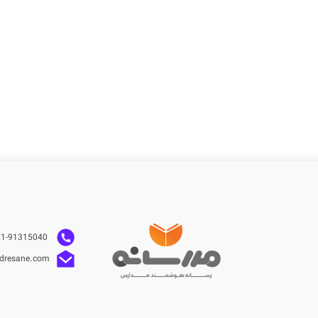
021-91315040
dresane.com