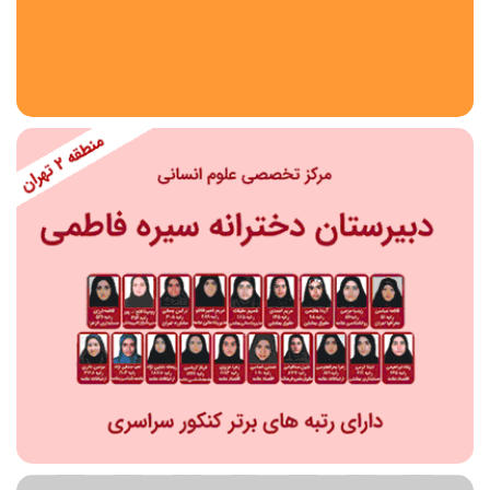
استان
شهر
منطقه
محدوده
مقطع تحصیلی
دبستان
دوره اول متوسطه
دوره دوم متوسطه- فنی
دوره دوم متوسطه- نظری
دوره دوم متوسطه- کاردانش
نامشخص
پیش دبستانی