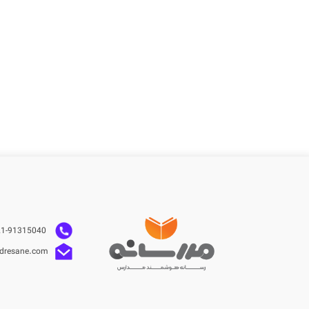
021-91315040
dresane.com