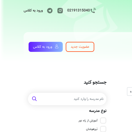
02191315040
ورود به کلاس
عضویت جدید
ورود به کلاس
جستجو کنید
نوع مدرسه
آموزش از راه دور
تیزهوشان