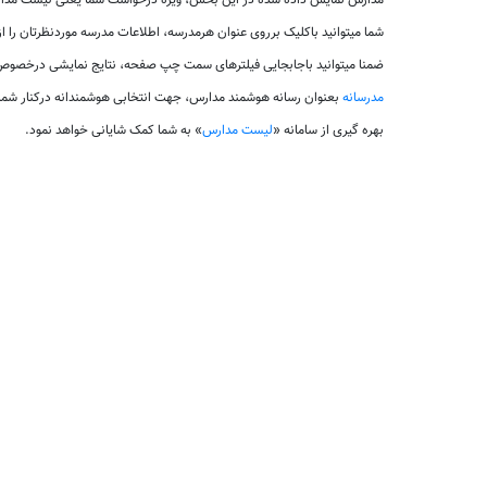
مدارس نمایش داده شده در این بخش، ویژه درخواست شما یعنی لیست مدارس
شما میتوانید باکلیک برروی عنوان هرمدرسه، اطلاعات مدرسه موردنظرتان را 
ضمنا میتوانید باجابجایی فیلترهای سمت چپ صفحه، نتایج نمایشی درخصوص 
مدرسانه
بعنوان رسانه هوشمند مدارس، جهت انتخابی هوشمندانه درکنار شم
بهره گیری از سامانه «
لیست مدارس
» به شما کمک شایانی خواهد نمود.