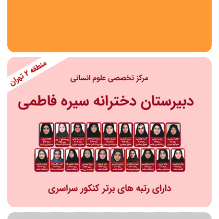
استان
شهر
منطقه
محدوده
مقطع تحصیلی
دبستان
دوره اول متوسطه
دوره دوم متوسطه- فنی
دوره دوم متوسطه- نظری
دوره دوم متوسطه- کاردانش
نامشخص
پیش دبستانی