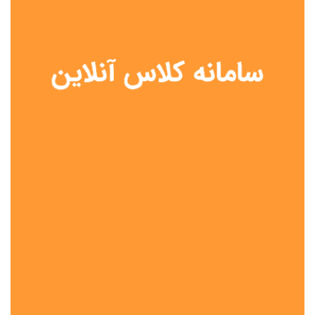
نوع مدرسه
آموزش از راه دور
تیزهوشان
دولتی
شاهد
عشایری
غیر دولتی
نمونه دولتی
هیات امنایی
جنسیت دانش آموز
پسرانه
دخترانه
مختلط
موقعیت جغرافیایی