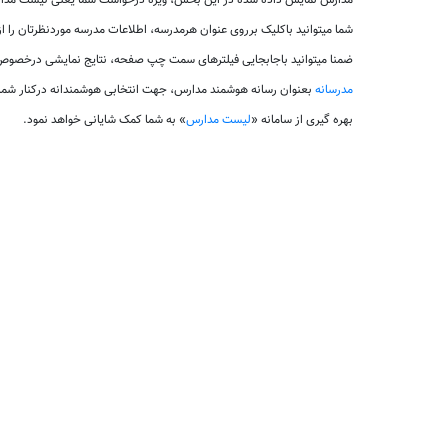
مدارس نمایش داده شده در این بخش، ویژه درخواست شما یعنی لیست مدارس 
شما میتوانید باکلیک برروی عنوان هرمدرسه، اطلاعات مدرسه موردنظرتان را ا
ضمنا میتوانید باجابجایی فیلترهای سمت چپ صفحه، نتایج نمایشی درخصوص ل
مدرسانه
بعنوان رسانه هوشمند مدارس، جهت انتخابی هوشمندانه درکنار شم
بهره گیری از سامانه «
لیست مدارس
» به شما کمک شایانی خواهد نمود.