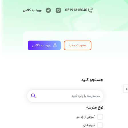
02191315040
ورود به کلاس
عضویت جدید
ورود به کلاس
جستجو کنید
نوع مدرسه
آموزش از راه دور
تیزهوشان