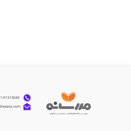
021-91315040
dresane.com