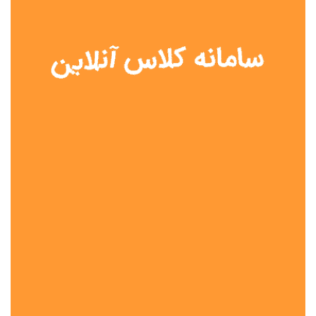
نوع مدرسه
آموزش از راه دور
تیزهوشان
دولتی
شاهد
عشایری
غیر دولتی
نمونه دولتی
هیات امنایی
جنسیت دانش آموز
پسرانه
دخترانه
مختلط
موقعیت جغرافیایی