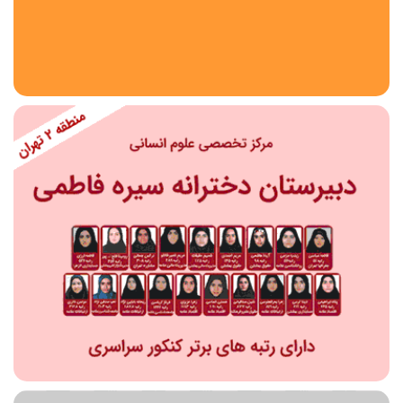
استان
شهر
منطقه
محدوده
مقطع تحصیلی
دبستان
دوره اول متوسطه
دوره دوم متوسطه- فنی
دوره دوم متوسطه- نظری
دوره دوم متوسطه- کاردانش
نامشخص
پیش دبستانی