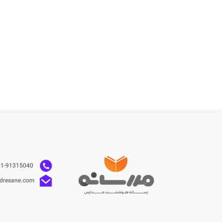
021-91315040
dresane.com