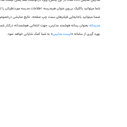
مدارس نمایش داده شده در این بخش، ویژه درخواست شما یعنی لیست مدارس
شما میتوانید باکلیک برروی عنوان هرمدرسه، اطلاعات مدرسه موردنظرتان را 
ضمنا میتوانید باجابجایی فیلترهای سمت چپ صفحه، نتایج نمایشی درخصوص 
مدرسانه
بعنوان رسانه هوشمند مدارس، جهت انتخابی هوشمندانه درکنار شم
بهره گیری از سامانه «
لیست مدارس
» به شما کمک شایانی خواهد نمود.