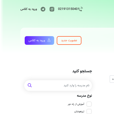
02191315040
ورود به کلاس
عضویت جدید
ورود به کلاس
جستجو کنید
نوع مدرسه
آموزش از راه دور
تیزهوشان