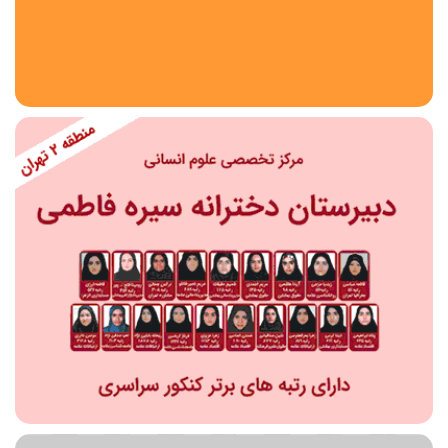
استان
شهر
منطقه
محدوده
مقطع تحصیلی
دبستان
دوره اول متوسطه
دوره دوم متوسطه- فنی
دوره دوم متوسطه- نظری
دوره دوم متوسطه- کاردانش
نامشخص
پیش دبستانی