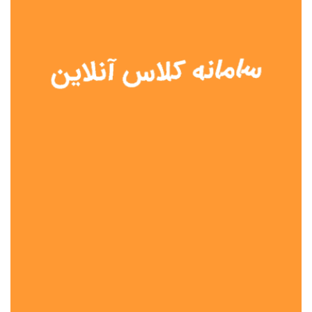
نوع مدرسه
آموزش از راه دور
تیزهوشان
دولتی
شاهد
عشایری
غیر دولتی
نمونه دولتی
هیات امنایی
جنسیت دانش آموز
پسرانه
دخترانه
مختلط
موقعیت جغرافیایی