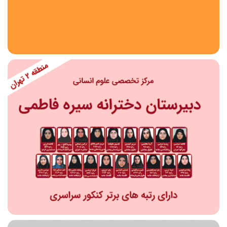
استان
شهر
منطقه
محدوده
مقطع تحصیلی
دبستان
دوره اول متوسطه
دوره دوم متوسطه- فنی
دوره دوم متوسطه- نظری
دوره دوم متوسطه- کاردانش
نامشخص
پیش دبستانی