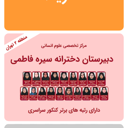
استان
شهر
منطقه
محدوده
مقطع تحصیلی
دبستان
دوره اول متوسطه
دوره دوم متوسطه- فنی
دوره دوم متوسطه- نظری
دوره دوم متوسطه- کاردانش
نامشخص
پیش دبستانی