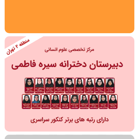
استان
شهر
منطقه
محدوده
مقطع تحصیلی
دبستان
دوره اول متوسطه
دوره دوم متوسطه- فنی
دوره دوم متوسطه- نظری
دوره دوم متوسطه- کاردانش
نامشخص
پیش دبستانی