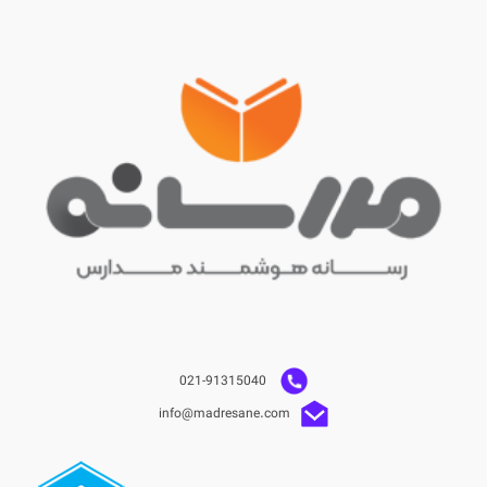
021-91315040
info@madresane.com