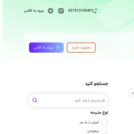
02191315040
ورود به کلاس
عضویت جدید
ورود به کلاس
جستجو کنید
نوع مدرسه
آموزش از راه دور
تیزهوشان