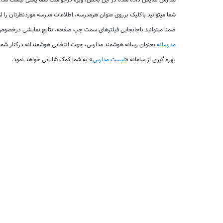
مدارس نمایش داده شده در این بخش، ویژه درخواست شما یعنی لیست مدارس 
شما میتوانید باکلیک برروی عنوان هرمدرسه، اطلاعات مدرسه موردنظرتان را ا
ضمنا میتوانید باجابجایی فیلترهای سمت چپ صفحه، نتایج نمایشی درخصوص ل
مدرسانه
بعنوان رسانه هوشمند مدارس، جهت انتخابی هوشمندانه درکنار شم
بهره گیری از سامانه «
لیست مدارس
» به شما کمک شایانی خواهد نمود.