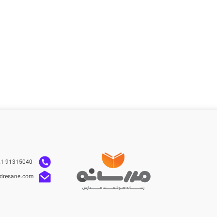
021-91315040
dresane.com