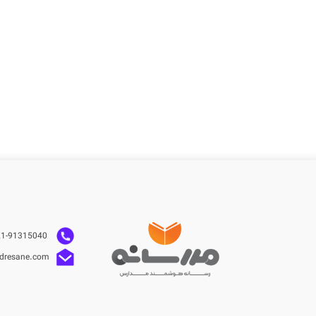
021-91315040
dresane.com