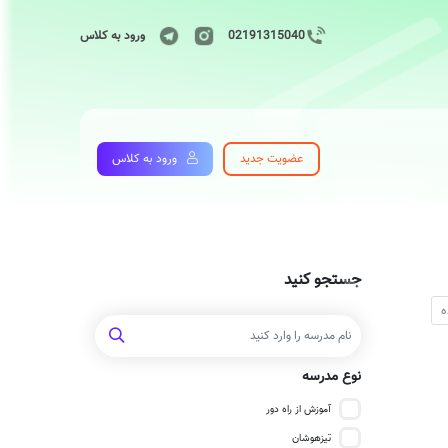
02191315040
ورود به کلاس
عضویت جدید
ورود به کلاس
جستجو کنید
نوع مدرسه
آموزش از راه دور
تیزهوشان