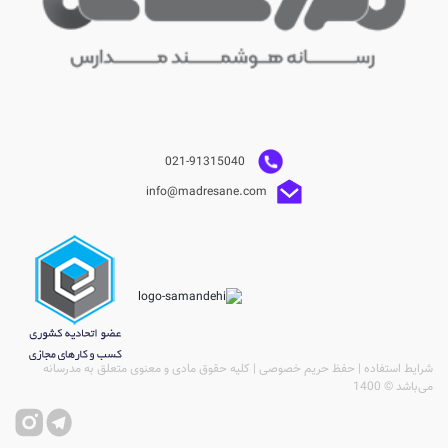
021-91315040
info@madresane.com
شرایط استفاده | حفظ حریم خصوصی | کلیه حقوق مادی و معنوی متعلق به مدرسانه
می‌باشد © 1400