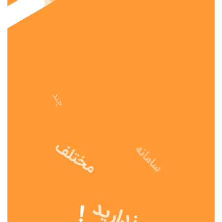
نوع مدرسه
آموزش از راه دور
تیزهوشان
دولتی
شاهد
عشایری
غیر دولتی
نمونه دولتی
هیات امنایی
جنسیت دانش آموز
پسرانه
دخترانه
مختلط
موقعیت جغرافیایی