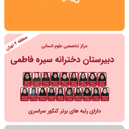
استان
شهر
منطقه
محدوده
مقطع تحصیلی
دبستان
دوره اول متوسطه
دوره دوم متوسطه- فنی
دوره دوم متوسطه- نظری
دوره دوم متوسطه- کاردانش
نامشخص
پیش دبستانی