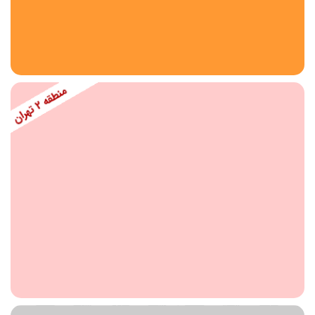
استان
شهر
منطقه
محدوده
مقطع تحصیلی
دبستان
دوره اول متوسطه
دوره دوم متوسطه- فنی
دوره دوم متوسطه- نظری
دوره دوم متوسطه- کاردانش
نامشخص
پیش دبستانی